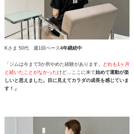
Kさま 50代 週1回ペース
4
年継続中
「ジムは今まで3か所やめた経験があります。
どれも1ヶ月
と続いたことがなかった
けど…ここに来て
始めて運動が楽
しいと思えました。
目に見えてカラダの成長を感じていま
す！」